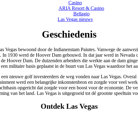
Casino
ARIA Resort & Casino
Bellagio
Las Vegas nieuws
Geschiedenis
Las Vegas bewoond door de Indianenstam Paiutes. Vanwege de aanwezig
ë. In 1930 werd de Hoover Dam gebouwd. In dat jaar werd in Nevada ook 
 de Hoover Dam. De duizenden arbeiders die werkte aan de dam ginge
een militaire basis geplaatst in de buurt van Las Vegas waardoor het aa
t een nieuwe golf investeerders de weg vonden naar Las Vegas. Overal 
rtainment werd een belangrijke inkomstenbron en zorgde voor veel werkg
htbasis opgericht dat zorgde voor een boost voor de economie. De verb
ing van het land. Las Vegas is uitgegroeid tot dé grootste speeltuin v
Ontdek Las Vegas