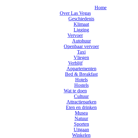
Home
Over Las Vegas
Geschiedenis
Klimaat
Ligging
Vervoer
Autohuur
Openbaar vervoer
Taxi
Vliegen
Verblijf
Appartementen
Bed & Breakfast
Hotels
Hostels
Wat te doen
Cultuur
Attractieparken
Eten en drinken
Musea
Natuur
Sporten
Uitgaan
Winkelen